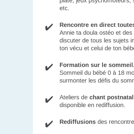
plate, jeux psychomoteurs, 
etc.
Rencontre en direct toute
✔️
Annie ta doula ostéo et des 
discuter de tous les sujets 
ton vécu et celui de ton béb
Formation sur le sommeil
✔️
Sommeil du bébé 0 à 18 mo
surmonter les défis du som
Ateliers de
chant postnatal
✔️
disponible en rediffusion.
Rediffusions
des rencontres
✔️