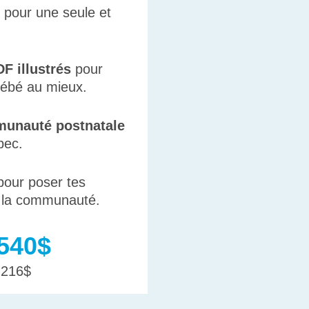
pour une seule et
F illustrés
pour
bébé au mieux.
unauté postnatale
bec.
our poser tes
a la communauté.
540$
 216$